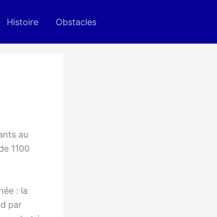
Histoire
Obstacles
ants au
 de 1100
née : la
rd par