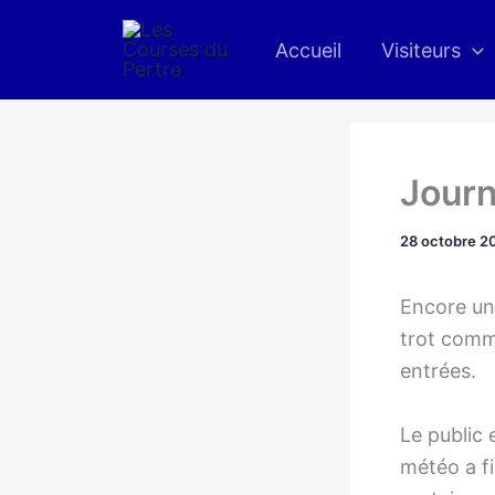
Aller
au
Accueil
Visiteurs
contenu
Journ
28 octobre 2
Encore une
trot comm
entrées.
Le public 
météo a fi