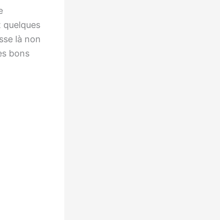
e
t quelques
sse là non
les bons