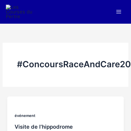
Aller
au
contenu
#ConcoursRaceAndCare20
événement
Visite de l’hippodrome